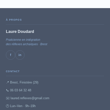
À PROPOS
Laure Doudard
Praticienne en intégration
des réflexes archaïques · Brest
f
in
CONTACT
📍 Brest, Finistère (29)
📞 06 03 64 32 48
✉️ laured.reflexes@gmail.com
🕐 Lun–Ven · 9h–19h