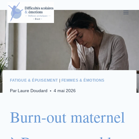
Aller
au
contenu
FATIGUE & ÉPUISEMENT
|
FEMMES & ÉMOTIONS
Par
Laure Doudard
4 mai 2026
Burn-out maternel