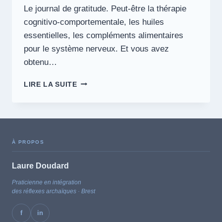
Le journal de gratitude. Peut-être la thérapie
cognitivo-comportementale, les huiles
essentielles, les compléments alimentaires
pour le système nerveux. Et vous avez
obtenu…
ANXIÉTÉ
LIRE LA SUITE
PERMANENTE
:
QUAND
LA
MÉDITATION
À PROPOS
NE
SUFFIT
Laure Doudard
PAS
Praticienne en intégration
des réflexes archaïques · Brest
f
in