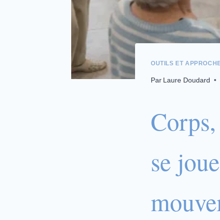
OUTILS ET APPROCH
Par
Laure Doudard
Corps,
se jou
mouve