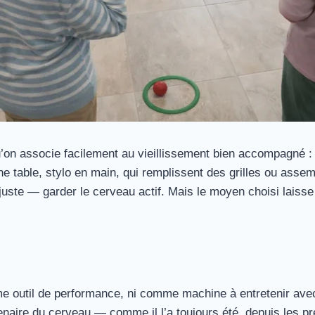
u’on associe facilement au vieillissement bien accompagné 
ne table, stylo en main, qui remplissent des grilles ou asse
t juste — garder le cerveau actif. Mais le moyen choisi laiss
 outil de performance, ni comme machine à entretenir avec
aire du cerveau — comme il l’a toujours été, depuis les p