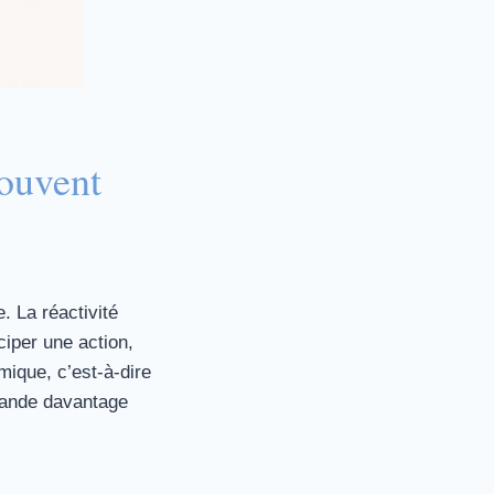
souvent
. La réactivité
ciper une action,
mique, c’est-à-dire
mande davantage