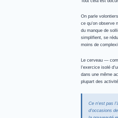
Tout cela est docum
On parle volontiers
ce qu’on observe n’
du manque de solli
simplifient, se réd
moins de complexité
Le cerveau — comme
l’exercice isolé d’
dans une même act
plupart des activi
Ce n’est pas l
d’occasions de
la nouveauté et