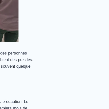
: des personnes
mblent des puzzles.
e souvent quelque
 précaution. Le
remiers mois de